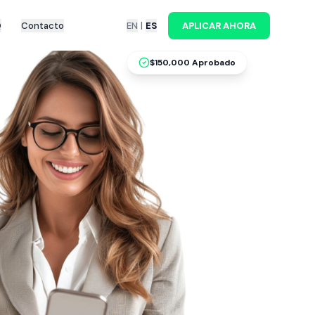
Q
Contacto
EN
|
ES
APLICAR AHORA
$150,000 Aprobado