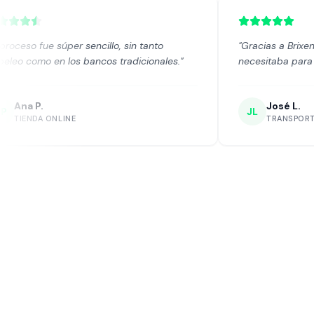
ncillo, sin tanto
"
Gracias a Brixen pude comprar el e
ncos tradicionales.
"
necesitaba para expandir mi negocio
José L.
JL
TRANSPORTE