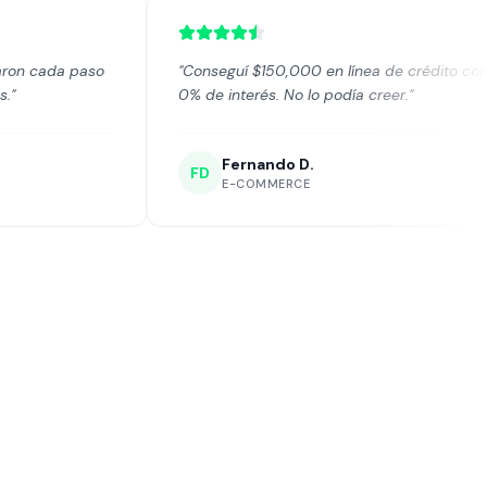
"
Conseguí $150,000 en línea de crédito con
"
Ya es la
0% de interés. No lo podía creer.
"
Siempre
Fernando D.
La
FD
LS
E-COMMERCE
CL